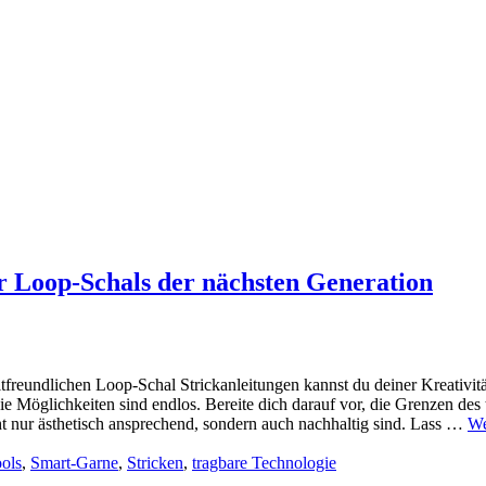
ür Loop-Schals der nächsten Generation
reundlichen Loop-Schal Strickanleitungen kannst du deiner Kreativitä
die Möglichkeiten sind endlos. Bereite dich darauf vor, die Grenzen des 
cht nur ästhetisch ansprechend, sondern auch nachhaltig sind. Lass …
We
ols
,
Smart-Garne
,
Stricken
,
tragbare Technologie