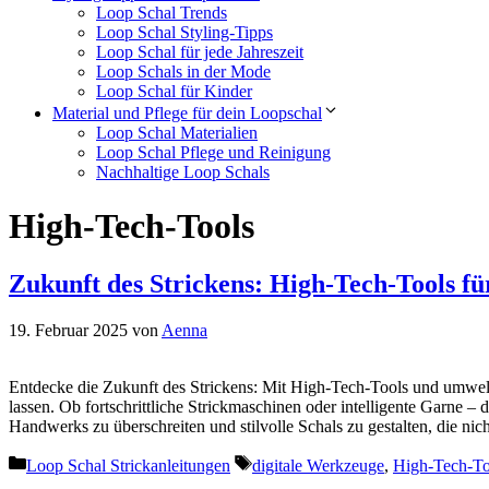
Loop Schal Trends
Loop Schal Styling-Tipps
Loop Schal für jede Jahreszeit
Loop Schals in der Mode
Loop Schal für Kinder
Material und Pflege für dein Loopschal
Loop Schal Materialien
Loop Schal Pflege und Reinigung
Nachhaltige Loop Schals
High-Tech-Tools
Zukunft des Strickens: High-Tech-Tools f
19. Februar 2025
von
Aenna
Entdecke die Zukunft des Strickens: Mit High-Tech-Tools und umweltf
lassen. Ob fortschrittliche Strickmaschinen oder intelligente Garne – 
Handwerks zu überschreiten und stilvolle Schals zu gestalten, die ni
Kategorien
Schlagwörter
Loop Schal Strickanleitungen
digitale Werkzeuge
,
High-Tech-To