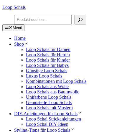
Zum
Loop Schals
Inhalt
Suchen
springen
Menü
Home
Shop
Loop Schals für Damen
Loop Schals für Herren
Loop Schals für Kinder
Loop Schals für Babys
Günstige Loop Schals
Luxus Loop Schals
Kombinationen mit Loop Schals
Loop Schals aus Wolle
Loop Schals aus Baumwolle
Unifarbene Loop Schals
Gemusterte Loop Schals
Loop Schals mit Mustern
DIY-Anleitungen für Loop Schals
Loop Schal Strickanleitungen
Loop Schal DIY-Ideen
Styling-Tipps für Loop Schals