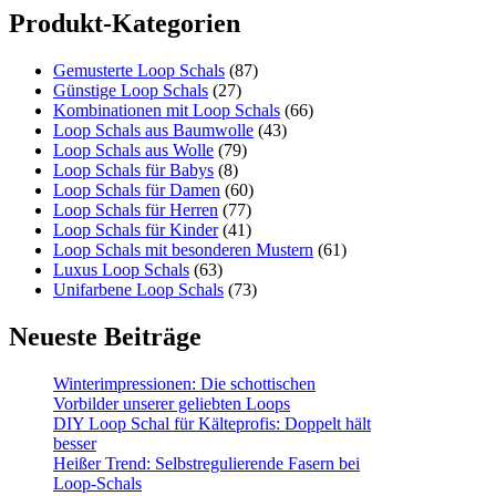
Produkt-Kategorien
Gemusterte Loop Schals
(87)
Günstige Loop Schals
(27)
Kombinationen mit Loop Schals
(66)
Loop Schals aus Baumwolle
(43)
Loop Schals aus Wolle
(79)
Loop Schals für Babys
(8)
Loop Schals für Damen
(60)
Loop Schals für Herren
(77)
Loop Schals für Kinder
(41)
Loop Schals mit besonderen Mustern
(61)
Luxus Loop Schals
(63)
Unifarbene Loop Schals
(73)
Neueste Beiträge
Winterimpressionen: Die schottischen
Vorbilder unserer geliebten Loops
DIY Loop Schal für Kälteprofis: Doppelt hält
besser
Heißer Trend: Selbstregulierende Fasern bei
Loop-Schals