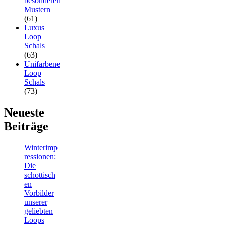
besonderen
Mustern
(61)
Luxus
Loop
Schals
(63)
Unifarbene
Loop
Schals
(73)
Neueste
Beiträge
Winterimp
ressionen:
Die
schottisch
en
Vorbilder
unserer
geliebten
Loops