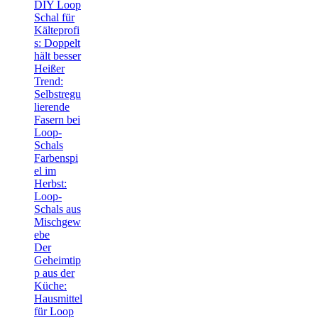
DIY Loop
Schal für
Kälteprofi
s: Doppelt
hält besser
Heißer
Trend:
Selbstregu
lierende
Fasern bei
Loop-
Schals
Farbenspi
el im
Herbst:
Loop-
Schals aus
Mischgew
ebe
Der
Geheimtip
p aus der
Küche:
Hausmittel
für Loop