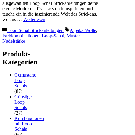
ausgewählten Loop-Schal-Strickanleitungen deine
eigene Mode schaffst. Lass dich inspirieren und
tauche ein in die faszinierende Welt des Strickens,
wo aus …
Weiterlesen
Kategorien
Schlagwörter
Loop Schal Strickanleitungen
Alpaka-Wolle
,
Farbkombinationen
,
Loop-Schal
,
Muster
,
Nadelstärke
Produkt-
Kategorien
Gemusterte
Loop
Schals
(87)
Günstige
Loop
Schals
(27)
Kombinationen
mit Loop
Schals
(66)