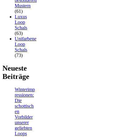
besonderen
Mustern
(61)
Luxus
Loop
Schals
(63)
Unifarbene
Loop
Schals
(73)
Neueste
Beiträge
Winterimp
ressionen:
Die
schottisch
en
Vorbilder
unserer
geliebten
Loops