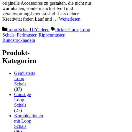
originelle Accessoires zu gestalten, die nicht nur
warmhalten, sondern auch stilvoll und
verantwortungsbewusst sind. Lass deiner
Kreativität freien Lauf und …
Weiterlesen
Kategorien
Schlagwörter
Loop Schal DIY-Ideen
dickes Garn
,
Loop
Schals
,
Perlmuster
,
Rippenmuster
,
Rundstricknadeln
Produkt-
Kategorien
Gemusterte
Loop
Schals
(87)
Günstige
Loop
Schals
(27)
Kombinationen
mit Loop
Schals
(66)