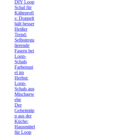
DIY Loop
Schal für
Kälteprofi
s: Doppelt
hält besser
Heißer
Trend:
Selbstregu
lierende
Fasern bei
Loop-
Schals
Farbenspi
el im
Herbst:
Loop-
Schals aus
Mischgew
ebe
Der
Geheimtip
p aus der
Küche:
Hausmittel
für Loop