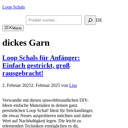
Zum
Loop Schals
Inhalt
springen
Suchen
DE
Menü
dickes Garn
Loop Schals für Anfänger:
Einfach gestrickt, groß
rausgebracht!
2. Februar 2025
2. Februar 2025
von
Lisa
Verwandle mit diesen umweltfreundlichen DIY-
Ideen einfache Materialien in deinen ganz
persönlichen Loop Schal! Ideal für Strickanfänger,
die etwas Neues ausprobieren möchten und dabei
Wert auf Nachhaltigkeit legen. Die leicht zu
erlernenden Techniken ermöglichen es dir,