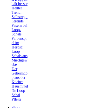
hält besser
Heißer
Trend:
Selbstregu
lierende
Fasern bei
Loop-
Schals
Farbenspi
el im
Herbst:
Loop-
Schals aus
Mischgew
ebe
Der
Geheimtip
p aus der
Küche:
Hausmittel
für Loop
Schal
Pflege
Shop