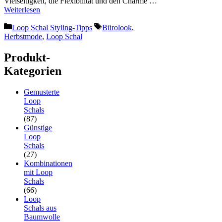
Vielseitigkeit, die Flexibilität und den Charme …
Weiterlesen
Kategorien
Schlagwörter
Loop Schal Styling-Tipps
Bürolook
,
Herbstmode
,
Loop Schal
Produkt-
Kategorien
Gemusterte
Loop
Schals
(87)
Günstige
Loop
Schals
(27)
Kombinationen
mit Loop
Schals
(66)
Loop
Schals aus
Baumwolle