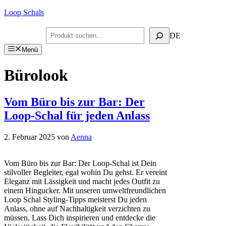
Zum
Loop Schals
Inhalt
springen
Suchen
DE
Menü
Bürolook
Vom Büro bis zur Bar: Der
Loop-Schal für jeden Anlass
2. Februar 2025
von
Aenna
Vom Büro bis zur Bar: Der Loop-Schal ist Dein
stilvoller Begleiter, egal wohin Du gehst. Er vereint
Eleganz mit Lässigkeit und macht jedes Outfit zu
einem Hingucker. Mit unseren umweltfreundlichen
Loop Schal Styling-Tipps meisterst Du jeden
Anlass, ohne auf Nachhaltigkeit verzichten zu
müssen. Lass Dich inspirieren und entdecke die