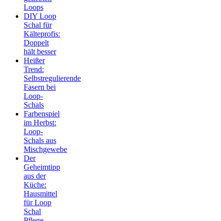
Loops
DIY Loop
Schal für
Kälteprofis:
Doppelt
hält besser
Heißer
Trend:
Selbstregulierende
Fasern bei
Loop-
Schals
Farbenspiel
im Herbst:
Loop-
Schals aus
Mischgewebe
Der
Geheimtipp
aus der
Küche:
Hausmittel
für Loop
Schal
Pflege