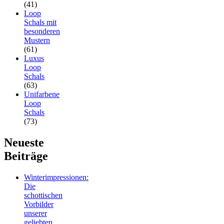
(41)
Loop
Schals mit
besonderen
Mustern
(61)
Luxus
Loop
Schals
(63)
Unifarbene
Loop
Schals
(73)
Neueste
Beiträge
Winterimpressionen:
Die
schottischen
Vorbilder
unserer
geliebten