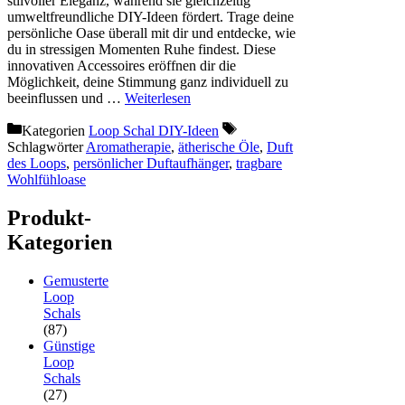
stilvoller Eleganz, während sie gleichzeitig
umweltfreundliche DIY-Ideen fördert. Trage deine
persönliche Oase überall mit dir und entdecke, wie
du in stressigen Momenten Ruhe findest. Diese
innovativen Accessoires eröffnen dir die
Möglichkeit, deine Stimmung ganz individuell zu
beeinflussen und …
Weiterlesen
Kategorien
Loop Schal DIY-Ideen
Schlagwörter
Aromatherapie
,
ätherische Öle
,
Duft
des Loops
,
persönlicher Duftaufhänger
,
tragbare
Wohlfühloase
Produkt-
Kategorien
Gemusterte
Loop
Schals
(87)
Günstige
Loop
Schals
(27)