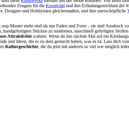
 dass diese
Kunstwerke
niemals aus der Mode kommen. Von ihren hist
leibendes Zeugnis für die
Kreativität
und den Erfindungsreichtum der M
ler, Designer und Hobbyisten gleichermaßen, und ihre unerschöpfliche
V
 Loop-Muster mehr sind als nur Faden und Form – sie sind Ausdruck v
, handgefertigten Stücken zu modernen, maschinell gefertigten Stoffen 
lose Attraktivität
wahren. Wenn du das nächste Mal auf ein Kleidungs
ände und Ideen, die es zu dem gemacht haben, was es ist. Lass dich von
ßen
Kulturgeschichte
, die du jetzt mit anderen so viel wie möglich teile