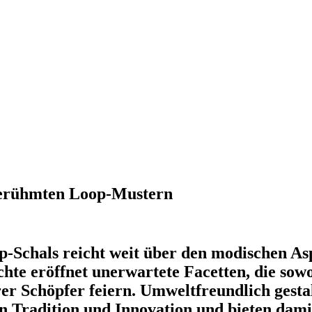
berühmten Loop-Mustern
p-Schals reicht weit über den modischen As
chte eröffnet unerwartete Facetten, die sowo
rer Schöpfer feiern. Umweltfreundlich gestal
 Tradition und Innovation und bieten dami