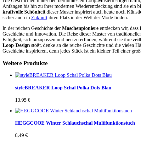
Die Geschichten hinter den berühmtesten Loop-Mustern sorgen dafür,
Anfängen bis hin zu ihrer modernen Wiederentdeckung sind sie ein b
kraftvolle Schönheit
dieser Muster inspiriert auch heute noch Künst
sicher auch in
Zukunft
ihren Platz in der Welt der Mode finden.
In der reichen Geschichte der
Maschenpioniere
entdecken wir, dass
Geschichte und Innovation. Die Reise dieser Muster von traditionellen
Fähigkeit, sich anzupassen und neu zu erfinden, während sie ihre
zeit
Loop-Design
stößt, denke an die reiche Geschichte und die vielen H
Geschichte inspirieren, denn jedes Stück ist ein kleiner Teil einer gro
Weitere Produkte
styleBREAKER Loop Schal Polka Dots Blau
13,95
€
HEGGCOOE Winter Schlauchschal Multifunktionstuch
8,49
€