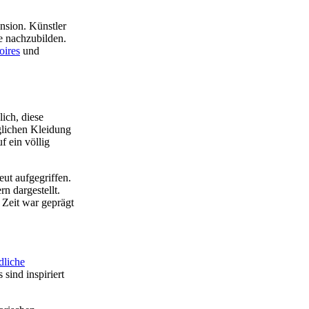
nsion. Künstler
e nachzubilden.
oires
und
ich, diese
äglichen Kleidung
 ein völlig
ut aufgegriffen.
n dargestellt.
 Zeit war geprägt
dliche
sind inspiriert