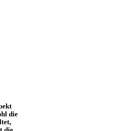
pekt
hl die
tet,
t die