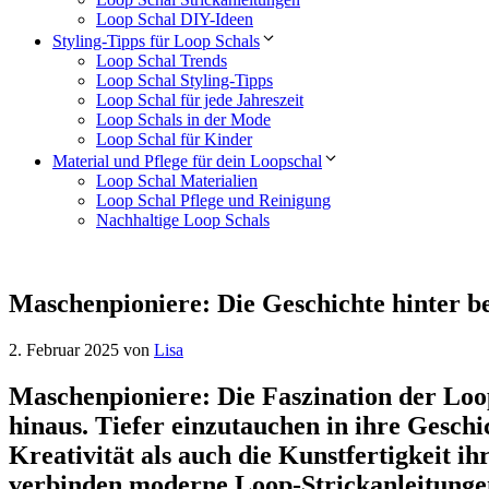
Loop Schal DIY-Ideen
Styling-Tipps für Loop Schals
Loop Schal Trends
Loop Schal Styling-Tipps
Loop Schal für jede Jahreszeit
Loop Schals in der Mode
Loop Schal für Kinder
Material und Pflege für dein Loopschal
Loop Schal Materialien
Loop Schal Pflege und Reinigung
Nachhaltige Loop Schals
Maschenpioniere: Die Geschichte hinter 
2. Februar 2025
von
Lisa
Maschenpioniere: Die Faszination der Loo
hinaus. Tiefer einzutauchen in ihre Geschi
Kreativität als auch die Kunstfertigkeit ih
verbinden moderne Loop-Strickanleitungen