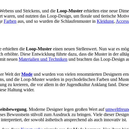
Webens und Strickens, und die
Loop-Muster
erhielten eine neue Dime
ert waren, und nutzten das Loop-Design, um florale und tierische Motiv
ge
Farben
aus, und so wurden die Schlaufenmuster in
Kleidung
,
Access
e erhielten die
Loop-Muster
einen neuen Stellenwert. Nun war es mögl
h erhöhte. Diese Entwicklung führte dazu, dass die Muster in der allt
 mit neuen
Materialien und Techniken
und brachten das Loop-Design auf
der Welt der
Mode
und wurden von vielen renommierten Designern erne
ens, und die Loop-Muster wurden in psychodelischen Farben und Muster
ng zu kreieren, die vor allem in der Jugendkultur Anklang fand. Diese
iese Haltung wider.
keitsbewegung
. Moderne Designer legen großen Wert auf
umweltfreun
s Bewusstsein stilvoll zum Ausdruck zu bringen. Viele dieser Designs 
terpretiert, der sowohl ästhetisch ansprechend als auch innovativ ist.