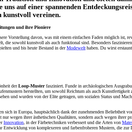
e uns auf einer spannenden Entdeckungsrei
 kunstvoll vereinen.
itungen und ihre Pioniere
re Vorstellung davon, was mit einem einfachen Faden möglich ist, revo
t, die sowohl kunstvoll als auch funktional sind. Besonders faszinieren
pielten und bis heute Bestand in der
Modewelt
haben. Du wirst erstaunt
nheit der
Loop-Muster
fasziniert. Funde in archäologischen Ausgrab
ufenmustern herstellten, um sowohl Reichtum als auch Kunstfertigkeit 
sehen und wurden von der Elite getragen, um sozialen Status und Mach
eten sich in Europa, hauptsächlich dank der zunehmenden Beliebtheit v
ht nur wegen ihrer ästhetischen Qualitäten, sondern auch wegen ihrer pr
er
Innovation
, in der Färbetechniken verbessert und die Arten von
Mater
ur Entwicklung von komplexeren und farbenfroheren Mustern, die zur 