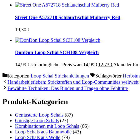
Street One A572718 Schlauchschal Mulberry Red
19,30
€
DonDon Loop Schal SCH108 Vergleich
14,99
€
Ursprünglicher Preis war: 14,99 €
12,73
€
Aktueller Prei
Kategorien
Loop Schal Strickanleitungen
Schlagwörter
Herbstm
Handarbeit erleben: Stricktreffen und Loop-Communities weltweit
Bewährte Techniken: Das Binden und Tragen ohne Fehltritte
Produkt-Kategorien
Gemusterte Loop Schals
(87)
Günstige Loop Schals
(27)
Kombinationen mit Loop Schals
(66)
Loop Schals aus Baumwolle
(43)
Loop Schals aus Wolle
(79)