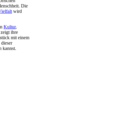
orischen
enschheit. Die
ielfalt
wird
on
Kultur
,
zeigt ihre
stück mit einem
 dieser
n kannst.