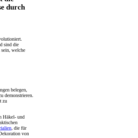
se durch
lutioniert.
d sind die
 sein, welche
ungen belegen,
zu demonstrieren.
t zu
on Häkel- und
aktischen
ialien
, die für
Dekoration von