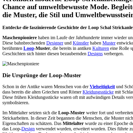
Chance auf umweltbewusste Mode. Begleit
die Muster, die Stil und Umweltbewusstsein
Entdecke die faszinierende Geschichte der Loop Schal Strickanle
Maschenpioniere
haben im Laufe der Jahrhunderte immer wieder unse
Diese bahnbrechenden
Designer
und
Künstler
haben
Muster
entwickel
berühmten
Loop
-Muster
, die bereits in antiken
Kulturen
eine Rolle s
Geschichten sich hinter diesen bezaubernden
Designs
verbergen.
Die Ursprünge der Loop-Muster
Schon in der Antike waren Menschen von der
Vielseitigkeit
und Schö
dass bereits die alten Griechen und Römer
Kleidungsstücke
mit Schla
Diese frühen Kleidungsstücke waren oft mit aufwändigen Details ver
symbolisieren.
Im Mittelalter setzten sich die
Loop-Muster
weiter fort und verbreit
Strickarbeiten. In dieser Zeit begannen die Menschen, die Muster nic
Eigenschaften zu schätzen. Das
Mittelalter
wurde zu einer Epoche d
das Loop-
Design
verwendet wurden, erweitert wurden. Dies führte z