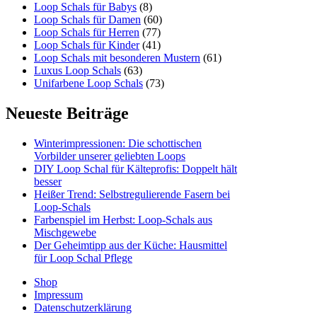
Loop Schals für Babys
(8)
Loop Schals für Damen
(60)
Loop Schals für Herren
(77)
Loop Schals für Kinder
(41)
Loop Schals mit besonderen Mustern
(61)
Luxus Loop Schals
(63)
Unifarbene Loop Schals
(73)
Neueste Beiträge
Winterimpressionen: Die schottischen
Vorbilder unserer geliebten Loops
DIY Loop Schal für Kälteprofis: Doppelt hält
besser
Heißer Trend: Selbstregulierende Fasern bei
Loop-Schals
Farbenspiel im Herbst: Loop-Schals aus
Mischgewebe
Der Geheimtipp aus der Küche: Hausmittel
für Loop Schal Pflege
Shop
Impressum
Datenschutzerklärung