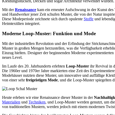
Kleidungsstücken, Decken und sogar Architektur verwendet wurden.
Mit der
Renaissance
kam ein erneuter Aufschwung in der Kunst des 
und Handwerker jener Zeit schufen Muster, die von der Natur inspiri
Diese Modeperiode zeichnete sich durch opulente
Stoffe
und lebendi
Heimtextilien integriert.
Moderne Loop-Muster: Funktion und Mode
Mit der industriellen Revolution und der Erfindung der Strickmaschin
Muster in großen Mengen herzustellen, was die Verfügbarkeit erheblic
Einzug hielten. Designer der beginnenden Moderne experimentierten
neues Level.
Im Laufe des 20. Jahrhunderts erlebten
Loop-Muster
ihr Revival in 
Die 1960er und 1970er Jahre markierten eine Zeit des Experimentier
Modehäuser nutzten diese Muster, um innovative und auffällige Kleidu
von einer sehr
freigeistigen Mode
, und die Loop-Muster spiegelten d
Heute erleben wir eine Renaissance dieser Muster in der
Nachhaltig
Materialien
und
Techniken
, und Loop-Muster werden genutzt, um diese
von traditionellen Mustern, werden jedoch mit einem modernen Twist in