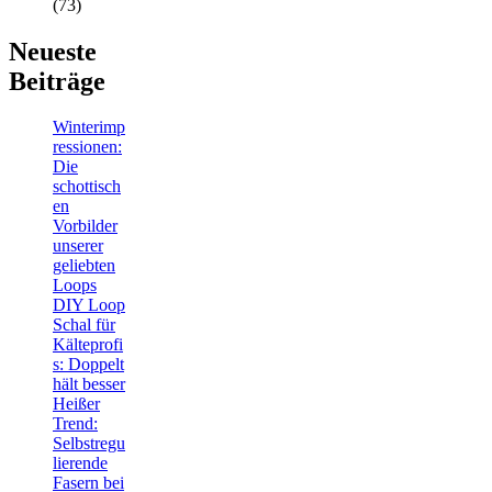
(73)
Neueste
Beiträge
Winterimp
ressionen:
Die
schottisch
en
Vorbilder
unserer
geliebten
Loops
DIY Loop
Schal für
Kälteprofi
s: Doppelt
hält besser
Heißer
Trend:
Selbstregu
lierende
Fasern bei