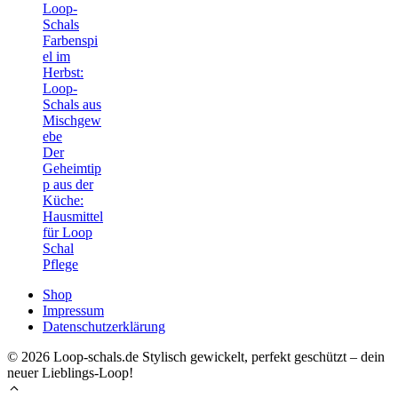
Loop-
Schals
Farbenspi
el im
Herbst:
Loop-
Schals aus
Mischgew
ebe
Der
Geheimtip
p aus der
Küche:
Hausmittel
für Loop
Schal
Pflege
Shop
Impressum
Datenschutzerklärung
© 2026 Loop-schals.de Stylisch gewickelt, perfekt geschützt – dein
neuer Lieblings-Loop!