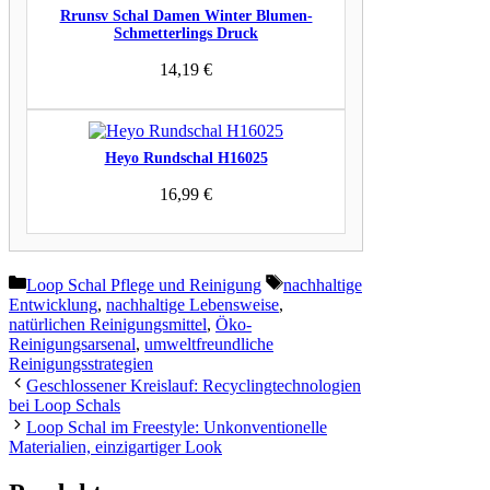
Rrunsv Schal Damen Winter Blumen-
Schmetterlings Druck
14,19
€
Heyo Rundschal H16025
16,99
€
Kategorien
Schlagwörter
Loop Schal Pflege und Reinigung
nachhaltige
Entwicklung
,
nachhaltige Lebensweise
,
natürlichen Reinigungsmittel
,
Öko-
Reinigungsarsenal
,
umweltfreundliche
Reinigungsstrategien
Geschlossener Kreislauf: Recyclingtechnologien
bei Loop Schals
Loop Schal im Freestyle: Unkonventionelle
Materialien, einzigartiger Look