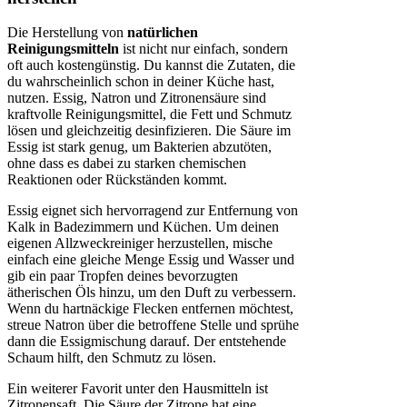
Die Herstellung von
natürlichen
Reinigungsmitteln
ist nicht nur einfach, sondern
oft auch kostengünstig. Du kannst die Zutaten, die
du wahrscheinlich schon in deiner Küche hast,
nutzen. Essig, Natron und Zitronensäure sind
kraftvolle Reinigungsmittel, die Fett und Schmutz
lösen und gleichzeitig desinfizieren. Die Säure im
Essig ist stark genug, um Bakterien abzutöten,
ohne dass es dabei zu starken chemischen
Reaktionen oder Rückständen kommt.
Essig eignet sich hervorragend zur Entfernung von
Kalk in Badezimmern und Küchen. Um deinen
eigenen Allzweckreiniger herzustellen, mische
einfach eine gleiche Menge Essig und Wasser und
gib ein paar Tropfen deines bevorzugten
ätherischen Öls hinzu, um den Duft zu verbessern.
Wenn du hartnäckige Flecken entfernen möchtest,
streue Natron über die betroffene Stelle und sprühe
dann die Essigmischung darauf. Der entstehende
Schaum hilft, den Schmutz zu lösen.
Ein weiterer Favorit unter den Hausmitteln ist
Zitronensaft. Die Säure der Zitrone hat eine