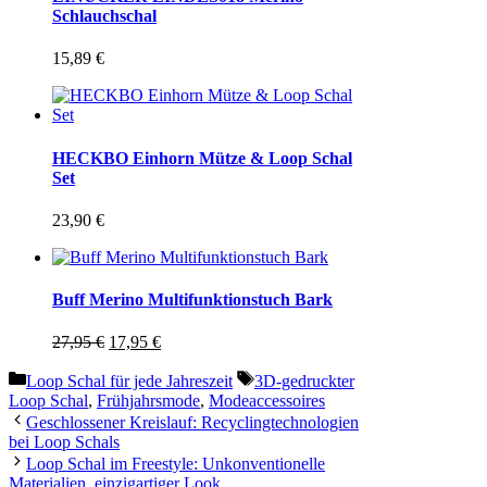
Schlauchschal
15,89
€
HECKBO Einhorn Mütze & Loop Schal
Set
23,90
€
Buff Merino Multifunktionstuch Bark
Ursprünglicher
Aktueller
27,95
€
17,95
€
Preis
Preis
Kategorien
Schlagwörter
war:
ist:
Loop Schal für jede Jahreszeit
3D-gedruckter
27,95 €
17,95 €.
Loop Schal
,
Frühjahrsmode
,
Modeaccessoires
Geschlossener Kreislauf: Recyclingtechnologien
bei Loop Schals
Loop Schal im Freestyle: Unkonventionelle
Materialien, einzigartiger Look