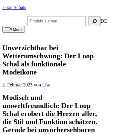
Zum
Loop Schals
Inhalt
springen
Suchen
DE
Menü
Unverzichtbar bei
Wetterumschwung: Der Loop
Schal als funktionale
Modeikone
2. Februar 2025
von
Lisa
Modisch und
umweltfreundlich: Der Loop
Schal erobert die Herzen aller,
die Stil und Funktion schätzen.
Gerade bei unvorhersehbaren