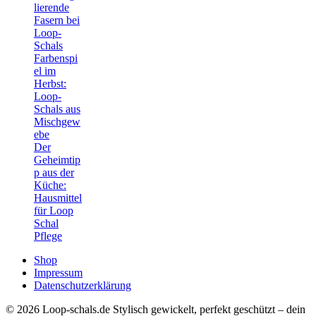
lierende
Fasern bei
Loop-
Schals
Farbenspi
el im
Herbst:
Loop-
Schals aus
Mischgew
ebe
Der
Geheimtip
p aus der
Küche:
Hausmittel
für Loop
Schal
Pflege
Shop
Impressum
Datenschutzerklärung
© 2026 Loop-schals.de Stylisch gewickelt, perfekt geschützt – dein