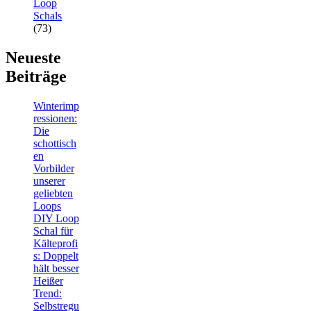
Loop
Schals
(73)
Neueste
Beiträge
Winterimp
ressionen:
Die
schottisch
en
Vorbilder
unserer
geliebten
Loops
DIY Loop
Schal für
Kälteprofi
s: Doppelt
hält besser
Heißer
Trend:
Selbstregu