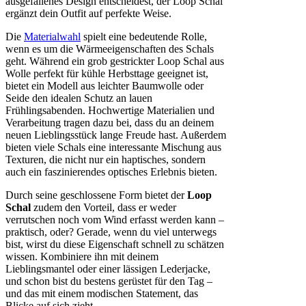
ausgefallenes Design entscheidest, der Loop Schal
ergänzt dein Outfit auf perfekte Weise.
Die
Materialwahl
spielt eine bedeutende Rolle,
wenn es um die Wärmeeigenschaften des Schals
geht. Während ein grob gestrickter Loop Schal aus
Wolle perfekt für kühle Herbsttage geeignet ist,
bietet ein Modell aus leichter Baumwolle oder
Seide den idealen Schutz an lauen
Frühlingsabenden. Hochwertige Materialien und
Verarbeitung tragen dazu bei, dass du an deinem
neuen Lieblingsstück lange Freude hast. Außerdem
bieten viele Schals eine interessante Mischung aus
Texturen, die nicht nur ein haptisches, sondern
auch ein faszinierendes optisches Erlebnis bieten.
Durch seine geschlossene Form bietet der
Loop
Schal
zudem den Vorteil, dass er weder
verrutschen noch vom Wind erfasst werden kann –
praktisch, oder? Gerade, wenn du viel unterwegs
bist, wirst du diese Eigenschaft schnell zu schätzen
wissen. Kombiniere ihn mit deinem
Lieblingsmantel oder einer lässigen Lederjacke,
und schon bist du bestens gerüstet für den Tag –
und das mit einem modischen Statement, das
Blicke auf sich zieht.