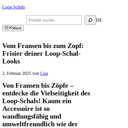
Zum
Loop Schals
Inhalt
springen
Suchen
DE
Menü
Vom Fransen bis zum Zopf:
Frisier deiner Loop-Schal-
Looks
2. Februar 2025
von
Lisa
Von Fransen bis Zöpfe –
entdecke die Vielseitigkeit des
Loop-Schals! Kaum ein
Accessoire ist so
wandlungsfähig und
umweltfreundlich wie der