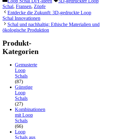
Loop Schal DIY-Ideen
3D-gedruckter Loop
Schal
,
Fransen
,
Zöpfe
Entdecke die Zukunft: 3D-gedruckte Loop
Schal Innovationen
Schal und nachhaltig: Ethische Materialien und
ökologische Produktion
Produkt-
Kategorien
Gemusterte
Loop
Schals
(87)
Günstige
Loop
Schals
(27)
Kombinationen
mit Loop
Schals
(66)
Loop
Schals aus