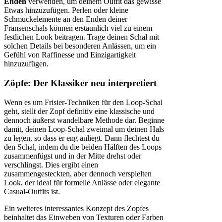
Enden
verwenden, um deinem Outfit das gewisse
Etwas hinzuzufügen. Perlen oder kleine
Schmuckelemente an den Enden deiner
Fransenschals können erstaunlich viel zu einem
festlichen Look beitragen. Trage deinen Schal mit
solchen Details bei besonderen Anlässen, um ein
Gefühl von Raffinesse und Einzigartigkeit
hinzuzufügen.
Zöpfe: Der Klassiker neu interpretiert
Wenn es um Frisier-Techniken für den Loop-Schal
geht, stellt der Zopf definitiv eine klassische und
dennoch äußerst wandelbare Methode dar. Beginne
damit, deinen Loop-Schal zweimal um deinen Hals
zu legen, so dass er eng anliegt. Dann flechtest du
den Schal, indem du die beiden Hälften des Loops
zusammenfügst und in der Mitte drehst oder
verschlingst. Dies ergibt einen
zusammengesteckten, aber dennoch verspielten
Look, der ideal für formelle Anlässe oder elegante
Casual-Outfits ist.
Ein weiteres interessantes Konzept des Zopfes
beinhaltet das Einweben von Texturen oder Farben