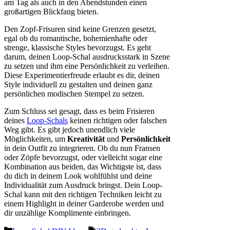
am Tag als auch in den Abendstunden einen
großartigen Blickfang bieten.
Den Zopf-Frisuren sind keine Grenzen gesetzt,
egal ob du romantische, bohemienhafte oder
strenge, klassische Styles bevorzugst. Es geht
darum, deinen Loop-Schal ausdrucksstark in Szene
zu setzen und ihm eine Persönlichkeit zu verleihen.
Diese Experimentierfreude erlaubt es dir, deinen
Style individuell zu gestalten und deinen ganz
persönlichen modischen Stempel zu setzen.
Zum Schluss sei gesagt, dass es beim Frisieren
deines
Loop-Schals
keinen richtigen oder falschen
Weg gibt. Es gibt jedoch unendlich viele
Möglichkeiten, um
Kreativität
und
Persönlichkeit
in dein Outfit zu integrieren. Ob du nun Fransen
oder Zöpfe bevorzugst, oder vielleicht sogar eine
Kombination aus beiden, das Wichtigste ist, dass
du dich in deinem Look wohlfühlst und deine
Individualität zum Ausdruck bringst. Dein Loop-
Schal kann mit den richtigen Techniken leicht zu
einem Highlight in deiner Garderobe werden und
dir unzählige Komplimente einbringen.
Kategorien
Schlagwörter