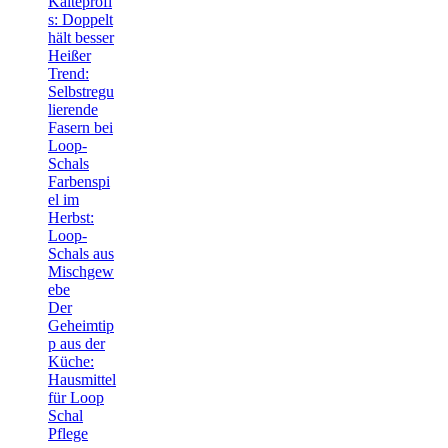
Kälteprofi
s: Doppelt
hält besser
Heißer
Trend:
Selbstregu
lierende
Fasern bei
Loop-
Schals
Farbenspi
el im
Herbst:
Loop-
Schals aus
Mischgew
ebe
Der
Geheimtip
p aus der
Küche:
Hausmittel
für Loop
Schal
Pflege