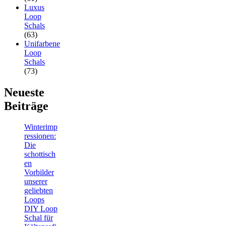
Luxus
Loop
Schals
(63)
Unifarbene
Loop
Schals
(73)
Neueste
Beiträge
Winterimp
ressionen:
Die
schottisch
en
Vorbilder
unserer
geliebten
Loops
DIY Loop
Schal für