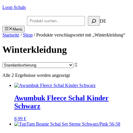
Zum
Loop Schals
Inhalt
springen
Suchen
DE
Menü
Startseite
/
Shop
/ Produkte verschlagwortet mit „Winterkleidung“
Winterkleidung
Alle 2 Ergebnisse werden angezeigt
Awumbuk Fleece Schal Kinder
Schwarz
8,99
€