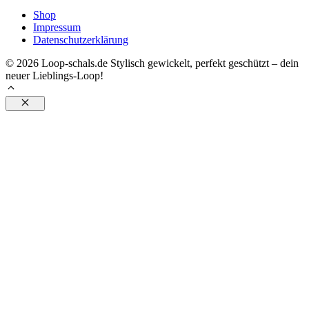
Preis
Preis
Shop
war:
ist:
Impressum
22,95 €
16,99 €.
Datenschutzerklärung
© 2026 Loop-schals.de Stylisch gewickelt, perfekt geschützt – dein
neuer Lieblings-Loop!
Schließen