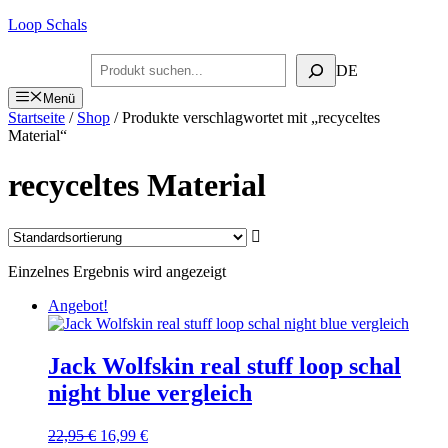
Zum
Loop Schals
Inhalt
springen
Suchen
DE
Menü
Startseite
/
Shop
/ Produkte verschlagwortet mit „recyceltes
Material“
recyceltes Material
Einzelnes Ergebnis wird angezeigt
Angebot!
Jack Wolfskin real stuff loop schal
night blue vergleich
Ursprünglicher
Aktueller
22,95
€
16,99
€