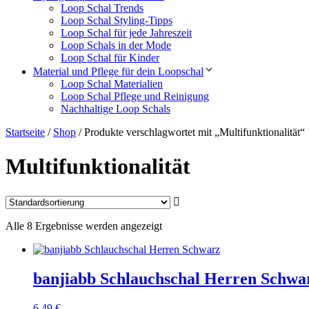
Loop Schal Trends
Loop Schal Styling-Tipps
Loop Schal für jede Jahreszeit
Loop Schals in der Mode
Loop Schal für Kinder
Material und Pflege für dein Loopschal
Loop Schal Materialien
Loop Schal Pflege und Reinigung
Nachhaltige Loop Schals
Startseite
/
Shop
/ Produkte verschlagwortet mit „Multifunktionalität“
Multifunktionalität
Alle 8 Ergebnisse werden angezeigt
banjiabb Schlauchschal Herren Schwa
6,49
€