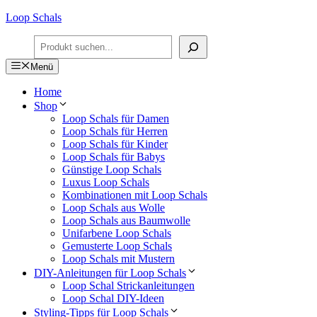
Zum
Loop Schals
Inhalt
Suchen
springen
Menü
Home
Shop
Loop Schals für Damen
Loop Schals für Herren
Loop Schals für Kinder
Loop Schals für Babys
Günstige Loop Schals
Luxus Loop Schals
Kombinationen mit Loop Schals
Loop Schals aus Wolle
Loop Schals aus Baumwolle
Unifarbene Loop Schals
Gemusterte Loop Schals
Loop Schals mit Mustern
DIY-Anleitungen für Loop Schals
Loop Schal Strickanleitungen
Loop Schal DIY-Ideen
Styling-Tipps für Loop Schals