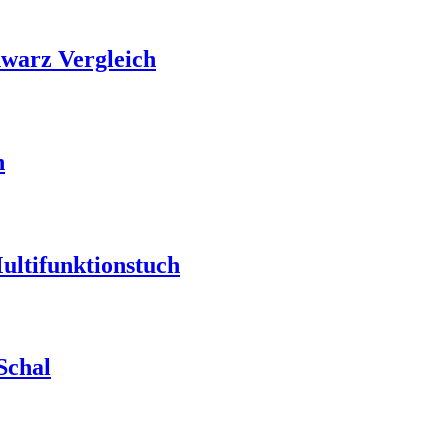
hwarz Vergleich
h
tifunktionstuch
Schal