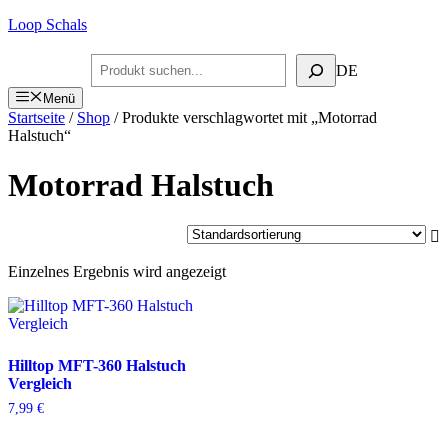
Zum
Loop Schals
Inhalt
springen
Suchen
DE
Menü
Startseite
/
Shop
/ Produkte verschlagwortet mit „Motorrad
Halstuch“
Motorrad Halstuch
Einzelnes Ergebnis wird angezeigt
Hilltop MFT-360 Halstuch
Vergleich
7,99
€