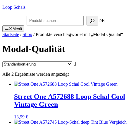
Zum
Loop Schals
Inhalt
springen
Suchen
DE
Menü
Startseite
/
Shop
/ Produkte verschlagwortet mit „Modal-Qualität“
Modal-Qualität
Alle 2 Ergebnisse werden angezeigt
Street One A572688 Loop Schal Cool
Vintage Green
13,99
€