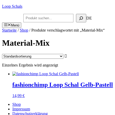
Zum
Loop Schals
Inhalt
springen
Suchen
DE
Menü
Startseite
/
Shop
/ Produkte verschlagwortet mit „Material-Mix“
Material-Mix
Einzelnes Ergebnis wird angezeigt
fashionchimp Loop Schal Gelb-Pastell
14,99
€
Shop
Impressum
Datenschutzerklärung