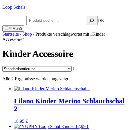
Zum
Loop Schals
Inhalt
springen
Suchen
DE
Menü
Startseite
/
Shop
/ Produkte verschlagwortet mit „Kinder
Accessoire“
Kinder Accessoire
Alle 2 Ergebnisse werden angezeigt
Lilano Kinder Merino Schlauchschal
2
18,95
€