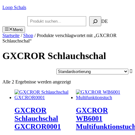
Zum
Loop Schals
Inhalt
springen
Suchen
DE
Menü
Startseite
/
Shop
/ Produkte verschlagwortet mit „GXCROR
Schlauchschal“
GXCROR Schlauchschal
Alle 2 Ergebnisse werden angezeigt
GXCROR
GXCROR
Schlauchschal
WB6001
GXCROR0001
Multifunktionstuc