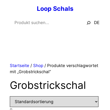
Zum
Loop Schals
Inhalt
springen
Suchen
DE
Menü
Startseite
/
Shop
/ Produkte verschlagwortet
mit „Grobstrickschal“
Grobstrickschal