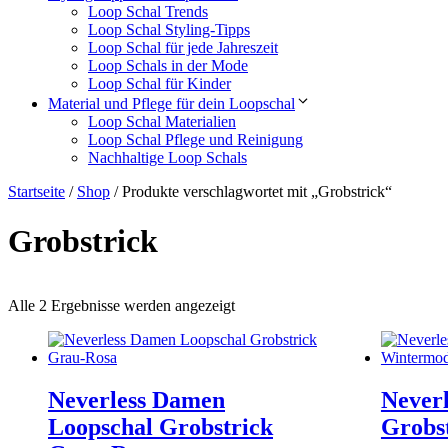
Loop Schal Trends
Loop Schal Styling-Tipps
Loop Schal für jede Jahreszeit
Loop Schals in der Mode
Loop Schal für Kinder
Material und Pflege für dein Loopschal
Loop Schal Materialien
Loop Schal Pflege und Reinigung
Nachhaltige Loop Schals
Startseite
/
Shop
/ Produkte verschlagwortet mit „Grobstrick“
Grobstrick
Alle 2 Ergebnisse werden angezeigt
Neverless Damen
Neverl
Loopschal Grobstrick
Grobs