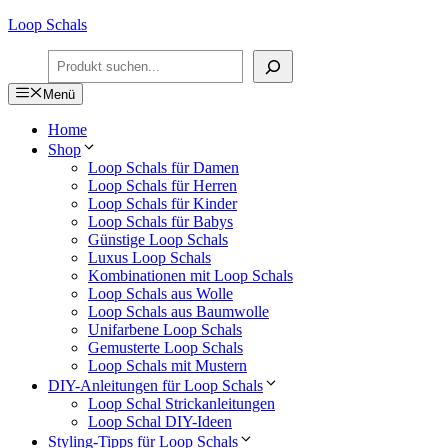
Zum
Loop Schals
Inhalt
Suchen
springen
Menü
Home
Shop
Loop Schals für Damen
Loop Schals für Herren
Loop Schals für Kinder
Loop Schals für Babys
Günstige Loop Schals
Luxus Loop Schals
Kombinationen mit Loop Schals
Loop Schals aus Wolle
Loop Schals aus Baumwolle
Unifarbene Loop Schals
Gemusterte Loop Schals
Loop Schals mit Mustern
DIY-Anleitungen für Loop Schals
Loop Schal Strickanleitungen
Loop Schal DIY-Ideen
Styling-Tipps für Loop Schals