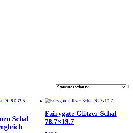
Fairygate Glitzer Schal
en Schal
78.7×19.7
rgleich