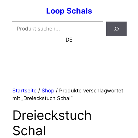
Zum
Loop Schals
Inhalt
springen
Suchen
DE
Menü
Startseite
/
Shop
/ Produkte verschlagwortet
mit „Dreieckstuch Schal“
Dreieckstuch
Schal