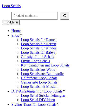
Zum
Loop Schals
Inhalt
Suchen
springen
Menü
Home
Shop
Loop Schals für Damen
Loop Schals für Herren
Loop Schals für Kinder
Loop Schals für Babys
Günstige Loop Schals
Luxus Loop Schals
Kombinationen mit Loop Schals
Loop Schals aus Wolle
Loop Schals aus Baumwolle
Unifarbene Loop Schals
Gemusterte Loop Schals
Loop Schals mit Mustern
DIY-Anleitungen für Loop Schals
Loop Schal Strickanleitungen
Loop Schal DIY-Ideen
Styling-Tipps für Loop Schals