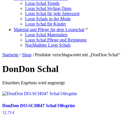
Loop Schal Trends
Loop Schal Styling-Tipps
Loop Schal für jede Jahreszeit
Loop Schals in der Mode
Loop Schal für Kinder
Material und Pflege für dein Loopschal
Loop Schal Materialien
Loop Schal Pflege und Reinigung
Nachhaltige Loop Schals
Startseite
/
Shop
/ Produkte verschlagwortet mit „DonDon Schal“
DonDon Schal
Einzelnes Ergebnis wird angezeigt
DonDon DO-SCH047 Schal Olivgrün
12,73
€