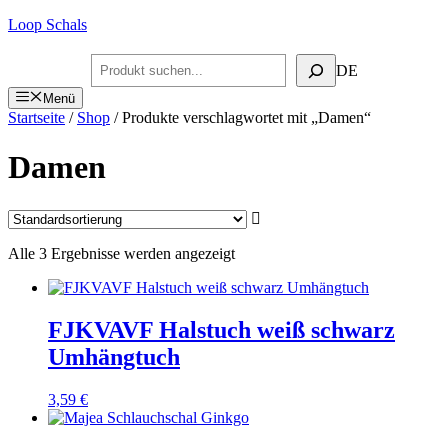
Zum
Loop Schals
Inhalt
springen
Suchen
DE
Menü
Startseite
/
Shop
/ Produkte verschlagwortet mit „Damen“
Damen
Alle 3 Ergebnisse werden angezeigt
FJKVAVF Halstuch weiß schwarz
Umhängtuch
3,59
€