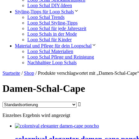
Loop Schal DIY-Ideen
Styling-Tipps für Loop Schals
Loop Schal Trends
Loop Schal Styling-Tipps
Loop Schal für jede Jahreszeit
Loop Schals in der Mode
Loop Schal für Kinder
Material und Pflege für dein Loopschal
Loop Schal Materialien
Loop Schal Pflege und Reinigung
Nachhaltige Loop Schals
Startseite
/
Shop
/ Produkte verschlagwortet mit „Damen-Schal-Cape
Damen-Schal-Cape
Einzelnes Ergebnis wird angezeigt