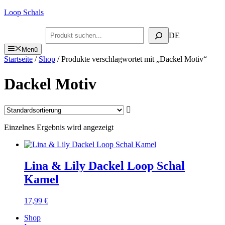
Zum
Loop Schals
Inhalt
springen
Suchen
DE
Menü
Startseite
/
Shop
/ Produkte verschlagwortet mit „Dackel Motiv“
Dackel Motiv
Einzelnes Ergebnis wird angezeigt
Lina & Lily Dackel Loop Schal
Kamel
17,99
€
Shop