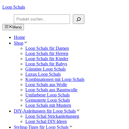
Zum
Loop Schals
Inhalt
Suchen
springen
Menü
Home
Shop
Loop Schals für Damen
Loop Schals für Herren
Loop Schals für Kinder
Loop Schals für Babys
Günstige Loop Schals
Luxus Loop Schals
Kombinationen mit Loop Schals
Loop Schals aus Wolle
Loop Schals aus Baumwolle
Unifarbene Loop Schals
Gemusterte Loop Schals
Loop Schals mit Mustern
DIY-Anleitungen für Loop Schals
Loop Schal Strickanleitungen
Loop Schal DIY-Ideen
Styling-Tipps für Loop Schals