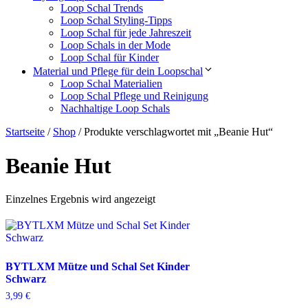
Loop Schal Trends
Loop Schal Styling-Tipps
Loop Schal für jede Jahreszeit
Loop Schals in der Mode
Loop Schal für Kinder
Material und Pflege für dein Loopschal
Loop Schal Materialien
Loop Schal Pflege und Reinigung
Nachhaltige Loop Schals
Startseite
/
Shop
/ Produkte verschlagwortet mit „Beanie Hut“
Beanie Hut
Einzelnes Ergebnis wird angezeigt
BYTLXM Mütze und Schal Set Kinder
Schwarz
3,99
€