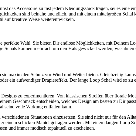
nnst das Accessoire zu fast jedem Kleidungsstück tragen, sei es eine ei
 Möglichkeiten sind beinahe unendlich, und mit einem mittelgroßen Scha
l auf kreative Weise weiterentwickeln.
ie perfekte Wahl. Sie bieten Dir endlose Möglichkeiten, mit Deinem L
Lange Schals können mehrfach um den Hals gewickelt werden, was ihnen 
da sie maximalen Schutz vor Wind und Wetter bieten. Gleichzeitig kann
n oder ein aufwendiger Drapiereffekt. Der lange Loop Schal wird so zu 
Designs zu experimentieren. Von klassischen Streifen über florale Moti
 Deinem Geschmack entscheiden, welches Design am besten zu Dir passt. 
al seine volle Wirkung entfalten kann.
n verschiedenen Situationen einzusetzen. Sie sind nicht nur für den Allt
er einem schicken Mantel getragen werden. Mit einem langen Loop Sc
assen und immer modisch topaktuell zu erscheinen.