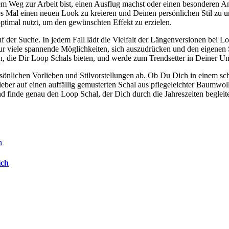
m Weg zur Arbeit bist, einen Ausflug machst oder einen besonderen Anl
s Mal einen neuen Look zu kreieren und Deinen persönlichen Stil zu un
ptimal nutzt, um den gewünschten Effekt zu erzielen.
f der Suche. In jedem Fall lädt die Vielfalt der Längenversionen bei L
nur viele spannende Möglichkeiten, sich auszudrücken und den eigenen S
n, die Dir Loop Schals bieten, und werde zum Trendsetter in Deiner 
önlichen Vorlieben und Stilvorstellungen ab. Ob Du Dich in einem sch
eber auf einen auffällig gemusterten Schal aus pflegeleichter Baumwoll
nd finde genau den Loop Schal, der Dich durch die Jahreszeiten beglei
ich