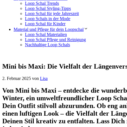
Loop Schal Trends
Loop Schal Styling-Tipps
Loop Schal für jede Jahreszeit
Loop Schals in der Mode
Loop Schal für Kinder
Material und Pflege für dein Loopschal
Loop Schal Materialien
Loop Schal Pflege und Reinigung
Nachhaltige Loop Schals
Mini bis Maxi: Die Vielfalt der Längenver
2. Februar 2025
von
Lisa
Von Mini bis Maxi – entdecke die wunderb
Winter, ein umweltfreundlicher Loop Schal 
Dein Outfit stilvoll abzurunden. Ob eng a
einen luftigen Look – die Vielfalt der Län
Deinen Stil kreativ zu entfalten. Lass Dich