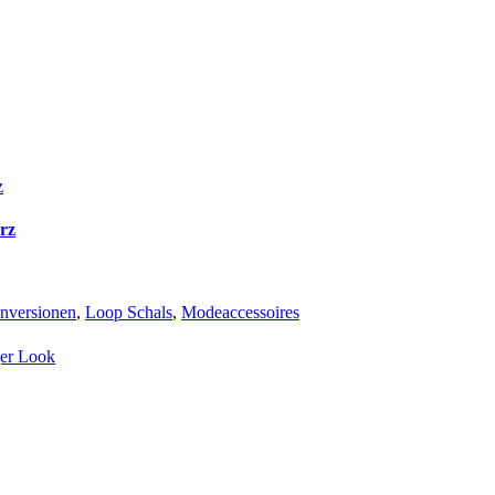
rz
nversionen
,
Loop Schals
,
Modeaccessoires
ger Look