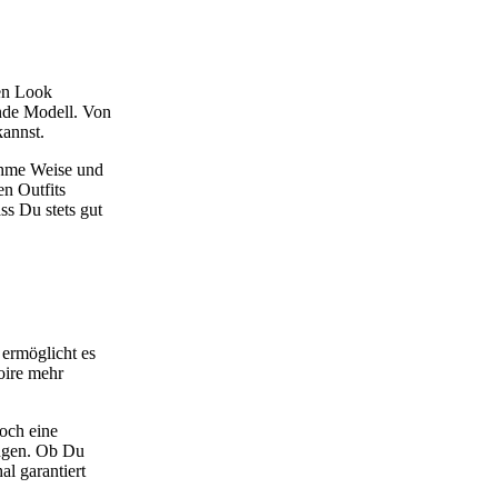
ten Look
ende Modell. Von
kannst.
ehme Weise und
en Outfits
ss Du stets gut
ermöglicht es
oire mehr
noch eine
ingen. Ob Du
l garantiert