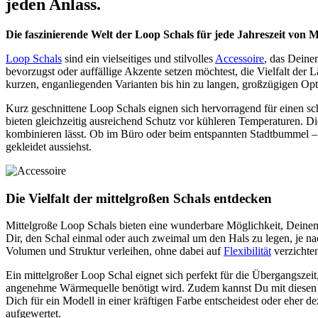
jeden Anlass.
Die faszinierende Welt der Loop Schals für jede Jahreszeit von 
Loop Schals
sind ein vielseitiges und stilvolles
Accessoire
, das Deine
bevorzugst oder auffällige Akzente setzen möchtest, die Vielfalt de
kurzen, enganliegenden Varianten bis hin zu langen, großzügigen Opt
Kurz geschnittene Loop Schals eignen sich hervorragend für einen 
bieten gleichzeitig ausreichend Schutz vor kühleren Temperaturen. Dies
kombinieren lässt. Ob im Büro oder beim entspannten Stadtbummel –
gekleidet aussiehst.
Die Vielfalt der mittelgroßen Schals entdecken
Mittelgroße Loop Schals bieten eine wunderbare Möglichkeit, Deinem
Dir, den Schal einmal oder auch zweimal um den Hals zu legen, je na
Volumen und Struktur verleihen, ohne dabei auf
Flexibilität
verzichte
Ein mittelgroßer Loop Schal eignet sich perfekt für die Übergangszeit
angenehme Wärmequelle benötigt wird. Zudem kannst Du mit diesen S
Dich für ein Modell in einer kräftigen Farbe entscheidest oder eher 
aufgewertet.