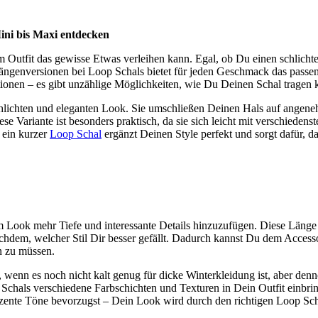
Mini bis Maxi entdecken
m Outfit das gewisse Etwas verleihen kann. Egal, ob Du einen schlich
r Längenversionen bei Loop Schals bietet für jeden Geschmack das pass
ionen – es gibt unzählige Möglichkeiten, wie Du Deinen Schal tragen 
schlichten und eleganten Look. Sie umschließen Deinen Hals auf angen
e Variante ist besonders praktisch, da sie sich leicht mit verschiedenst
 ein kurzer
Loop Schal
ergänzt Deinen Style perfekt und sorgt dafür, da
 Look mehr Tiefe und interessante Details hinzuzufügen. Diese Länge 
chdem, welcher Stil Dir besser gefällt. Dadurch kannst Du dem Access
n zu müssen.
, wenn es noch nicht kalt genug für dicke Winterkleidung ist, aber den
chals verschiedene Farbschichten und Texturen in Dein Outfit einbr
dezente Töne bevorzugst – Dein Look wird durch den richtigen Loop Scha