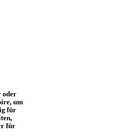
r oder
oire, um
ig für
ten,
er für