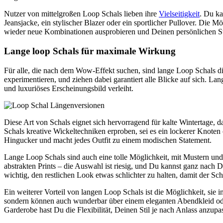
Nutzer von mittelgroßen Loop Schals lieben ihre
Vielseitigkeit
. Du ka
Jeansjacke, ein stylischer Blazer oder ein sportlicher Pullover. Die
wieder neue Kombinationen ausprobieren und Deinen persönlichen Sti
Lange loop Schals für maximale Wirkung
Für alle, die nach dem Wow-Effekt suchen, sind lange Loop Schals d
experimentieren, und ziehen dabei garantiert alle Blicke auf sich. 
und luxuriöses Erscheinungsbild verleiht.
Diese Art von Schals eignet sich hervorragend für kalte Wintertage, 
Schals kreative Wickeltechniken erproben, sei es ein lockerer Knote
Hingucker und macht jedes Outfit zu einem modischen Statement.
Lange Loop Schals sind auch eine tolle Möglichkeit, mit Mustern und 
abstrakten Prints – die Auswahl ist riesig, und Du kannst ganz nach
wichtig, den restlichen Look etwas schlichter zu halten, damit der Sch
Ein weiterer Vorteil von langen Loop Schals ist die Möglichkeit, sie i
sondern können auch wunderbar über einem eleganten Abendkleid od
Garderobe hast Du die Flexibilität, Deinen Stil je nach Anlass anzup