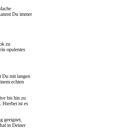
nfache
l kannst Du immer
ook zu
ein opulentes
st Du mit langen
einem echten
ve bis hin zu
Hierbei ist es
ag geeignet,
hal in Deiner