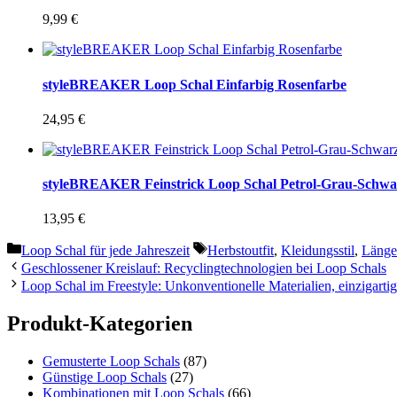
9,99
€
styleBREAKER Loop Schal Einfarbig Rosenfarbe
24,95
€
styleBREAKER Feinstrick Loop Schal Petrol-Grau-Schwa
13,95
€
Kategorien
Schlagwörter
Loop Schal für jede Jahreszeit
Herbstoutfit
,
Kleidungsstil
,
Länge
Geschlossener Kreislauf: Recyclingtechnologien bei Loop Schals
Loop Schal im Freestyle: Unkonventionelle Materialien, einzigarti
Produkt-Kategorien
Gemusterte Loop Schals
(87)
Günstige Loop Schals
(27)
Kombinationen mit Loop Schals
(66)