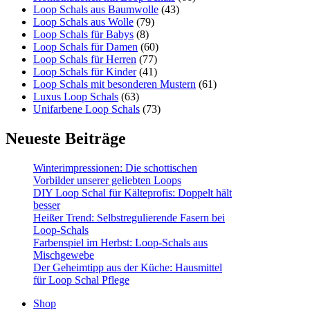
Loop Schals aus Baumwolle
(43)
Loop Schals aus Wolle
(79)
Loop Schals für Babys
(8)
Loop Schals für Damen
(60)
Loop Schals für Herren
(77)
Loop Schals für Kinder
(41)
Loop Schals mit besonderen Mustern
(61)
Luxus Loop Schals
(63)
Unifarbene Loop Schals
(73)
Neueste Beiträge
Winterimpressionen: Die schottischen
Vorbilder unserer geliebten Loops
DIY Loop Schal für Kälteprofis: Doppelt hält
besser
Heißer Trend: Selbstregulierende Fasern bei
Loop-Schals
Farbenspiel im Herbst: Loop-Schals aus
Mischgewebe
Der Geheimtipp aus der Küche: Hausmittel
für Loop Schal Pflege
Shop