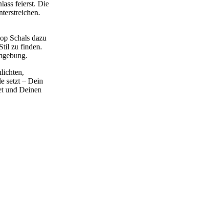
ass feierst. Die
terstreichen.
oop Schals dazu
til zu finden.
Umgebung.
lichten,
e setzt – Dein
tet und Deinen