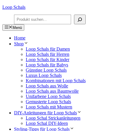
Zum
Loop Schals
Inhalt
Suchen
springen
Menü
Home
Shop
Loop Schals für Damen
Loop Schals für Herren
Loop Schals für Kinder
Loop Schals für Babys
Günstige Loop Schals
Luxus Loop Schals
Kombinationen mit Loop Schals
Loop Schals aus Wolle
Loop Schals aus Baumwolle
Unifarbene Loop Schals
Gemusterte Loop Schals
Loop Schals mit Mustern
DIY-Anleitungen für Loop Schals
Loop Schal Strickanleitungen
Loop Schal DIY-Ideen
Styling-Tipps für Loop Schals