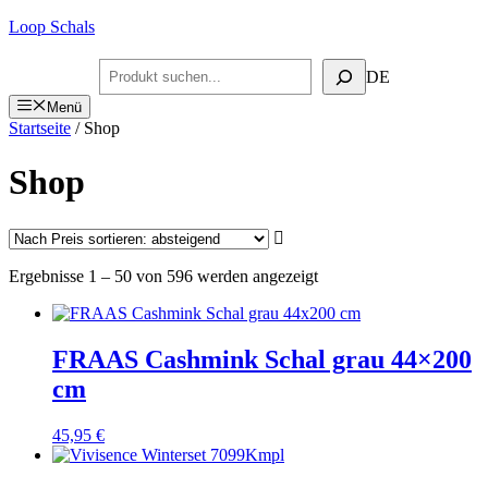
Zum
Loop Schals
Inhalt
springen
Suchen
DE
Menü
Startseite
/ Shop
Shop
Nach
Ergebnisse 1 – 50 von 596 werden angezeigt
Preis
sortiert:
absteigend
FRAAS Cashmink Schal grau 44×200
cm
45,95
€