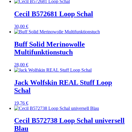
Preis
Preis
war:
ist:
49,99 €
47,90 €.
Cecil B572681 Loop Schal
30,00
€
Buff Solid Merinowolle
Multifunktionstuch
28,00
€
Jack Wolfskin REAL Stuff Loop
Schal
19,76
€
Cecil B572738 Loop Schal universell
Blau