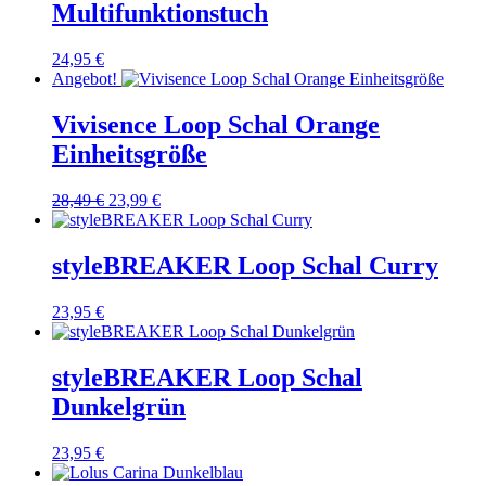
Multifunktionstuch
24,95
€
Angebot!
Vivisence Loop Schal Orange
Einheitsgröße
Ursprünglicher
Aktueller
28,49
€
23,99
€
Preis
Preis
war:
ist:
28,49 €
23,99 €.
styleBREAKER Loop Schal Curry
23,95
€
styleBREAKER Loop Schal
Dunkelgrün
23,95
€