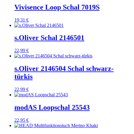
Vivisence Loop Schal 7019S
19,31
€
s.Oliver Schal 2146501
22,99
€
s.Oliver 2146504 Schal schwarz-
türkis
22,99
€
modAS Loopschal 25543
22,95
€