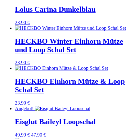
Lolus Carina Dunkelblau
23,90
€
HECKBO Winter Einhorn Mütze
und Loop Schal Set
23,90
€
HECKBO Einhorn Mütze & Loop
Schal Set
23,90
€
Angebot!
Eisglut Baileyl Loopschal
Ursprünglicher
Aktueller
49,99
€
47,90
€