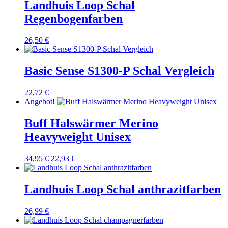
Landhuis Loop Schal
Regenbogenfarben
26,50
€
Basic Sense S1300-P Schal Vergleich
22,72
€
Angebot!
Buff Halswärmer Merino
Heavyweight Unisex
Ursprünglicher
Aktueller
34,95
€
22,93
€
Preis
Preis
war:
ist:
34,95 €
22,93 €.
Landhuis Loop Schal anthrazitfarben
26,99
€